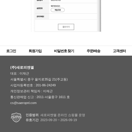
로그인
회원가입
비밀번호 찾기
주문/배송
고객센터
(주)새로피엔엘
대표 : 이재근
서울특별시 중구 을지로35길 21(주교동)
사업자등록번호 : 201-86-24249
개인정보관리 책임자 : 이재근
통신판매업 신고 : 2011-서울중구 1611 호
cs@saeropnl.com
인증범위
새로피엔엘 온라인 쇼핑몰 운영
유효기간
2023-09-20 ~ 2026-09-19