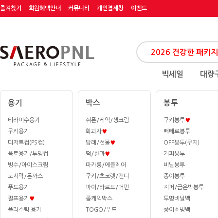
즐겨찾기
회원혜택안내
커뮤니티
개인결제창
이벤트
빅세일
대량
용기
박스
봉투
티라미수용기
쉬폰/케익/생크림
쿠키봉투
♥
쿠키용기
화과자
♥
빼빼로봉투
디저트컵(PS컵)
답례/선물
♥
OPP봉투(무지)
음료용기/투명컵
떡/한과
♥
커피봉투
빙수/아이스크림
마카롱/에클레어
비닐봉투
도시락/돈까스
쿠키/초코렛/캔디
종이봉투
푸드용기
파이/타르트/머핀
지퍼/금은박봉투
펄프용기
♥
롤케익박스
투명비닐백
플라스틱 용기
TOGO/푸드
종이쇼핑백