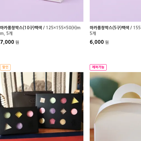
마카롱창박스(10구)백색
/ 125×155×50(H)m
마카롱창박스(5구)백색
/ 15
m
, 5개
5개
7,000
6,000
원
원
할인
제작가능