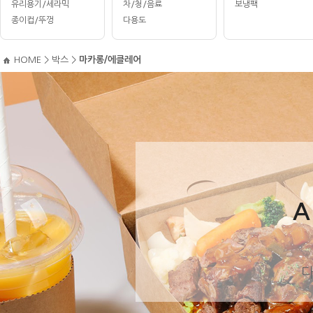
유리용기/세라믹
차/청/음료
보냉팩
종이컵/뚜껑
다용도
HOME
>
박스
>
마카롱/에클레어
A
다