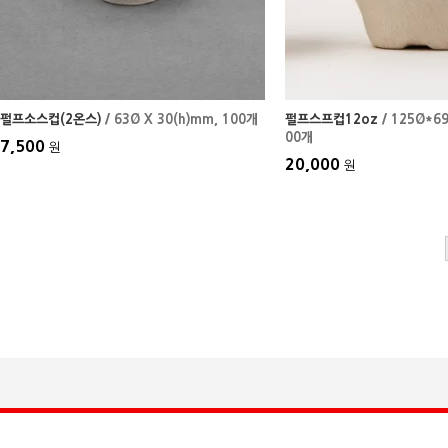
펄프소스컵(2온스)
/ 63Ø X 30(h)mm
, 100개
펄프스프컵12oz
/ 125Ø*69
00개
7,500
원
20,000
원