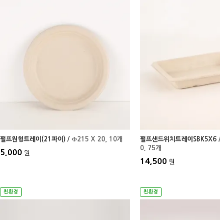
펄프원형트레이(21파이)
/ Φ215 X 20
, 10개
펄프샌드위치트레이SBK5X6
/
0
, 75개
5,000
원
14,500
원
친환경
친환경