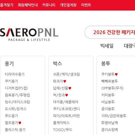
즐겨찾기
회원혜택안내
커뮤니티
개인결제창
이벤트
빅세일
대량
용기
박스
봉투
티라미수용기
쉬폰/케익/생크림
쿠키봉투
♥
쿠키용기
화과자
♥
빼빼로봉투
디저트컵(PS컵)
답례/선물
♥
OPP봉투(무지)
음료용기/투명컵
떡/한과
♥
커피봉투
빙수/아이스크림
마카롱/에클레어
비닐봉투
도시락/돈까스
쿠키/초코렛/캔디
종이봉투
푸드용기
파이/타르트/머핀
지퍼/금은박봉투
펄프용기
♥
롤케익박스
투명비닐백
플라스틱 용기
TOGO/푸드
종이쇼핑백