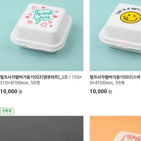
펄프사각햄버거용기003(땡큐하트)_LD
/ 150×
펄프사각햄버거용기003(스마일
310×47(H)mm
, 50개
0×47(H)mm
, 50개
10,000
10,000
원
원
친환경