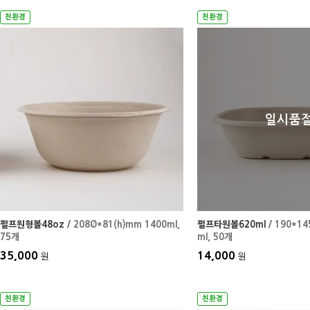
친환경
친환경
일시품
펄프원형볼48oz
/ 208Ø*81(h)mm 1400ml
,
펄프타원볼620ml
/ 190*14
75개
ml
, 50개
35,000
14,000
원
원
친환경
친환경