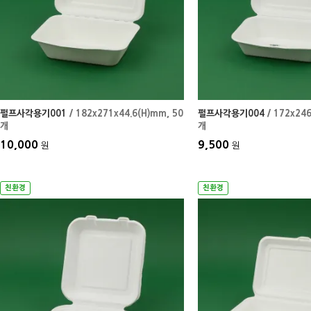
펄프사각용기001
/ 182x271x44.6(H)mm
, 50
펄프사각용기004
/ 172x24
개
개
10,000
9,500
원
원
친환경
친환경