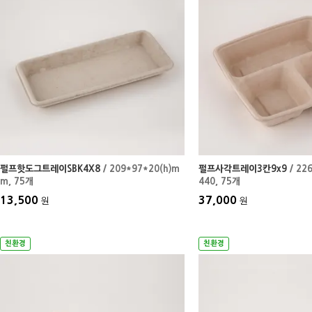
펄프핫도그트레이SBK4X8
/ 209*97*20(h)m
펄프사각트레이3칸9x9
/ 22
m
, 75개
440
, 75개
13,500
37,000
원
원
친환경
친환경