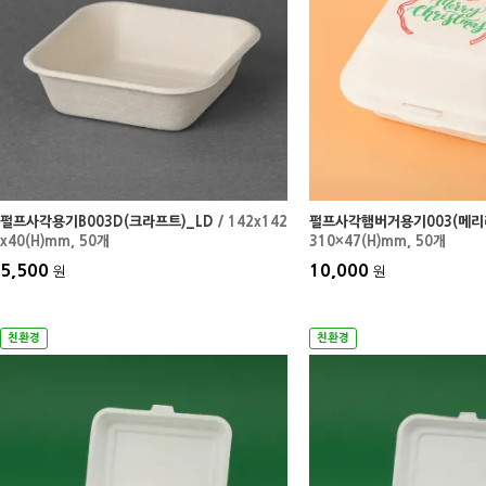
펄프사각용기B003D(크라프트)_LD
/ 142x142
펄프사각햄버거용기003(메리
x40(H)mm
, 50개
310×47(H)mm
, 50개
5,500
10,000
원
원
친환경
친환경