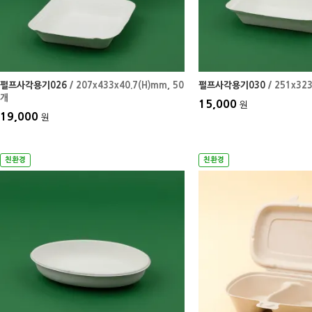
펄프사각용기026
/ 207x433x40.7(H)mm
, 50
펄프사각용기030
/ 251x32
개
15,000
원
19,000
원
친환경
친환경