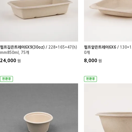
펄프깊은트레이6X9(30oz)
/ 228*165*47(h)
펄프얕은트레이6X6
/ 130*
mm850ml
, 75개
0개
24,000
8,000
원
원
친환경
친환경