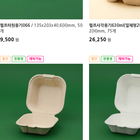
펄프타원용기066
/ 135x203x40.6(H)mm
, 50
펄프사각용기630ml(일체형2
개
2(H)mm
, 75개
9,500
26,250
원
원
할인
친환경
제작가능
할인
친환경
제작가능