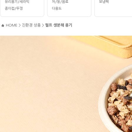
유리용기/세라믹
차/청/음료
보냉팩
종이컵/뚜껑
다용도
HOME
>
친환경 상품
>
펄프 생분해 용기