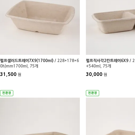
펄프샐러드트레이7X9(1700ml)
/ 228*178*6
펄프직사각2칸트레이6X9
/ 
0h)mm1700ml
, 75개
+540ml
, 75개
31,500
30,000
원
원
친환경
친환경