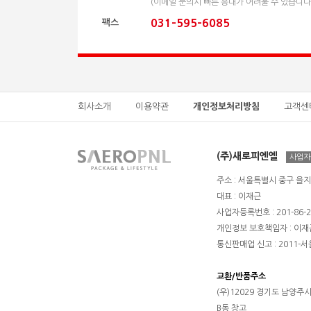
(이메일 문의시 빠른 응대가 어려울 수 있습니다.
031-595-6085
팩스
회사소개
이용약관
개인정보처리방침
고객센
(주)새로피엔엘
사업자
주소 : 서울특별시 중구 을지
대표 : 이재근
사업자등록번호 : 201-86-2
개인정보 보호책임자 : 이재
통신판매업 신고 : 2011-서
교환/반품주소
(우)12029 경기도 남양주
B동 창고