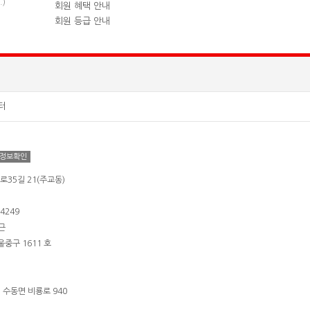
)
회원 혜택 안내
회원 등급 안내
터
정보확인
로35길 21(주교동)
4249
근
울중구 1611 호
시 수동면 비룡로 940