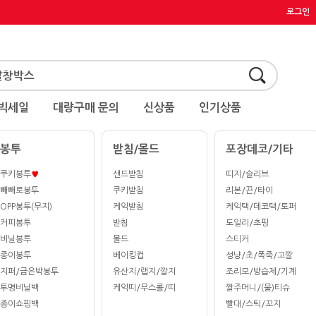
로그인
빅세일
대량구매 문의
신상품
인기상품
봉투
받침/몰드
포장데코/기타
쿠키봉투
♥
샌드받침
띠지/슬리브
빼빼로봉투
쿠키받침
리본/끈/타이
OPP봉투(무지)
케익받침
케익택/데코택/토퍼
커피봉투
받침
도일리/초핑
비닐봉투
몰드
스티커
종이봉투
베이킹컵
성냥/초/폭죽/고깔
지퍼/금은박봉투
유산지/랩지/깔지
조리모/방습제/기계
투명비닐백
케익띠/무스롤/띠
짤주머니/(물)티슈
종이쇼핑백
빨대/스틱/꼬지