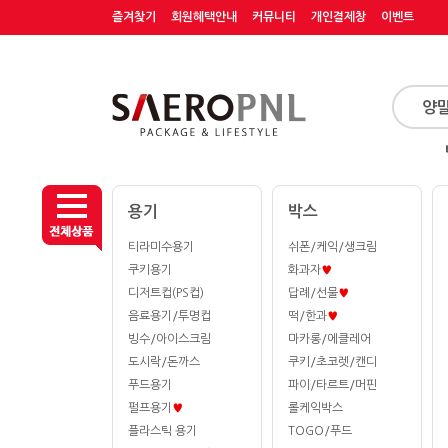
즐겨찾기
회원혜택안내
커뮤니티
개인결제창
이벤트
용기
박스
티라미수용기
쉬폰/케익/생크림
쿠키용기
화과자
♥
디저트컵(PS컵)
답례/선물
♥
음료용기/투명컵
떡/한과
♥
빙수/아이스크림
마카롱/에클레어
도시락/돈까스
쿠키/초코렛/캔디
푸드용기
파이/타르트/머핀
펄프용기
♥
롤케익박스
플라스틱 용기
TOGO/푸드