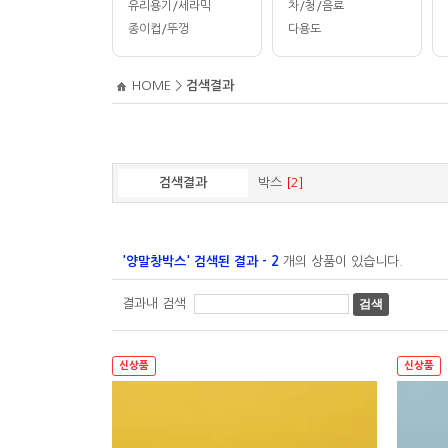
유리용기/세라믹
차/청/음료
종이컵/뚜껑
다용도
HOME
>
검색결과
검색결과
박스
[2]
'양말창박스' 검색된 결과 - 2
개의 상품이 있습니다.
결과내 검색
검색
신상품
신상품