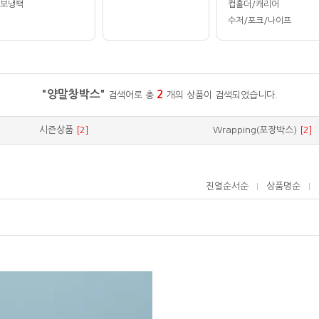
보냉팩
컵홀더/캐리어
수저/포크/나이프
"양말창박스"
2
검색어로 총
개의 상품이 검색되었습니다.
시즌상품
[2]
Wrapping(포장박스)
[2]
진열순서순
상품명순