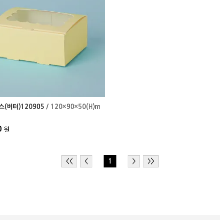
(버터)120905
/ 120×90×50(H)m
0
원
<<
<
1
>
>>