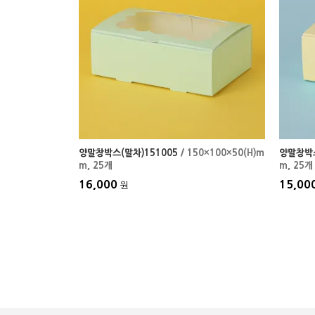
양말창박스(말차)151005
/ 150×100×50(H)m
양말창박스
m
, 25개
m
, 25개
16,000
15,00
원