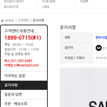
유리용기/세라믹
차/청/음료
보냉팩
종이컵/뚜껑
다용도
HOME
>
고객센터
>
공지사항
공지사항
고객센터 이용안내
1899-0715(#1)
제목
벤처기업
평일 : 09:00 ~ 18:00
글쓴이
a*
점심시간 : 12:00 ~ 13:00
주말 및 공휴일 휴무
작성일 / 조회수
2015-0
팩스 031-595-6085
이메일 cs@saeropnl.com
자주하는 질문
공지사항
질문과 답변
주문 · 배송조회