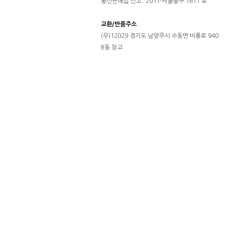
통신판매업 신고 : 2011-서울중구 1611 호
교환/반품주소
(우)12029 경기도 남양주시 수동면 비룡로 940
B동 창고