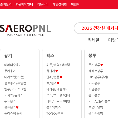
즐겨찾기
회원혜택안내
커뮤니티
개인결제창
이벤트
빅세일
대량
용기
박스
봉투
티라미수용기
쉬폰/케익/생크림
쿠키봉투
♥
쿠키용기
화과자
♥
빼빼로봉투
디저트컵(PS컵)
답례/선물
♥
OPP봉투(무지)
음료용기/투명컵
떡/한과
♥
커피봉투
빙수/아이스크림
마카롱/에클레어
비닐봉투
도시락/돈까스
쿠키/초코렛/캔디
종이봉투
푸드용기
파이/타르트/머핀
지퍼/금은박봉투
펄프용기
♥
롤케익박스
투명비닐백
플라스틱 용기
TOGO/푸드
종이쇼핑백